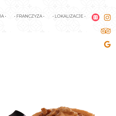
A •
• FRANCZYZA •
• LOKALIZACJE •