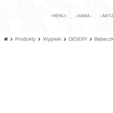
• MENU •
• KAWA •
• AKT
Produkty
Wypieki
DESERY
Babeczk