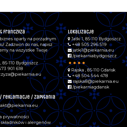
t Franczyza
Lokalizacje
 biznes oparty na porządnym
Jatki 1, 85-110 Bydgoszcz
+48 505 296 519
iu! Zadzwoń do nas, napisz
jatki1@piekarnia.eu
emy na wszystkie Twoje
/piekarniabydgoszcz
.
••••
1, 85-110 Bydgoszcz
573 901 618
Rajska , 85-110 Gdańsk
czyza@piekarnia.eu
+48 504 544 478
rajska8@piekarnia.eu
/piekarniagdansk
 / reklamacje / zapytania
akt@piekarnia.eu
ka prywatności
składników i alergenów