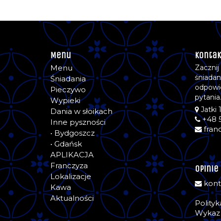
Menu
Kontak
Menu
Zacznij
śniadan
Śniadania
odpowi
Pieczywo
pytania
Wypieki
Jatki 
Dania w słoikach
+48 
Inne pyszności
fran
• Bydgoszcz
• Gdańsk
APLIKACJA
Franczyza
Opinie
Lokalizacje
kont
Kawa
Aktualności
Polity
Wykaz 