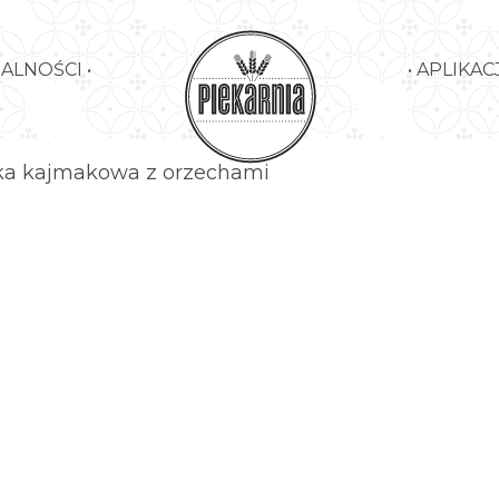
UALNOŚCI •
• APLIKACJ
a kajmakowa z orzechami