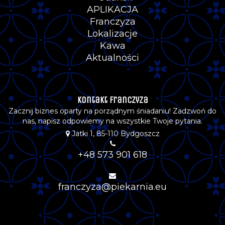
APLIKACJA
Franczyza
Lokalizacje
Kawa
Aktualności
Kontakt Franczyza
Zacznij biznes oparty na porządnym śniadaniu! Zadzwoń do
nas, napisz odpowiemy na wszystkie Twoje pytania.
Jatki 1, 85-110 Bydgoszcz
+48 573 901 618
franczyza@piekarnia.eu