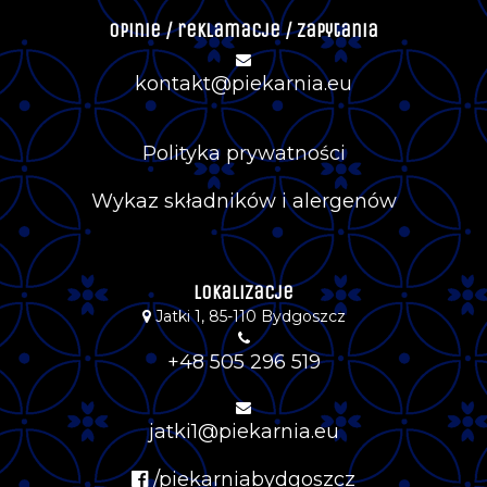
Opinie / reklamacje / zapytania
kontakt@piekarnia.eu
Polityka prywatności
Wykaz składników i alergenów
Lokalizacje
Jatki 1, 85-110 Bydgoszcz
+48 505 296 519
jatki1@piekarnia.eu
/piekarniabydgoszcz