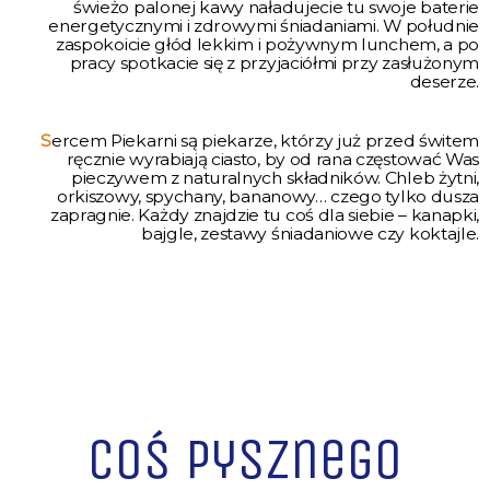
świeżo palonej kawy naładujecie tu swoje baterie
energetycznymi i zdrowymi śniadaniami. W południe
zaspokoicie głód lekkim i pożywnym lunchem, a po
pracy spotkacie się z przyjaciółmi przy zasłużonym
deserze.
S
ercem Piekarni są piekarze, którzy już przed świtem
ręcznie wyrabiają ciasto, by od rana częstować Was
pieczywem z naturalnych składników. Chleb żytni,
orkiszowy, spychany, bananowy… czego tylko dusza
zapragnie. Każdy znajdzie tu coś dla siebie – kanapki,
bajgle, zestawy śniadaniowe czy koktajle.
Coś pysznego