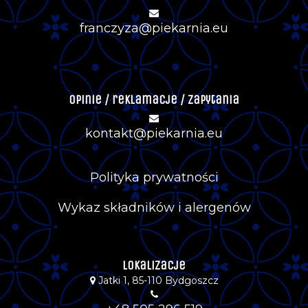
franczyza@piekarnia.eu
Opinie / reklamacje / zapytania
kontakt@piekarnia.eu
Polityka prywatności
Wykaz składników i alergenów
Lokalizacje
Jatki 1, 85-110 Bydgoszcz