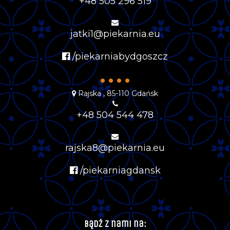
+48 505 296 519
jatki1@piekarnia.eu
/piekarniabydgoszcz
••••
Rajska , 85-110 Gdańsk
+48 504 544 478
rajska8@piekarnia.eu
/piekarniagdansk
Bądź z nami na: