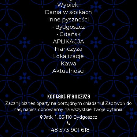
Wypieki
Dania w słoikach
Inne pyszności
• Bydgoszcz
• Gdańsk
APLIKACJA
Franczyza
Lokalizacje
Kawa
Aktualności
Kontakt Franczyza
Zacznij biznes oparty na porządnym śniadaniu! Zadzwoń do
nas, napisz odpowiemy na wszystkie Twoje pytania.
Jatki 1, 85-110 Bydgoszcz
+48 573 901 618