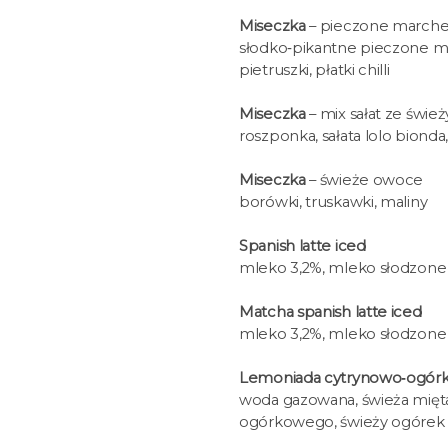
Miseczka
– pieczone marchew
słodko‑pikantne pieczone mar
pietruszki, płatki chilli
Miseczka
– mix sałat ze świ
roszponka, sałata lolo biond
Miseczka
– świeże owoce
borówki, truskawki, maliny
Spanish latte iced
mleko 3,2%, mleko słodzone
Matcha spanish latte iced
mleko 3,2%, mleko słodzone
Lemoniada cytrynowo‑ogór
woda gazowana, świeża mięta,
ogórkowego, świeży ogórek