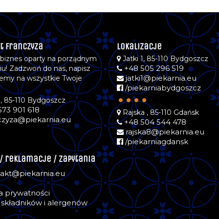
t Franczyza
Lokalizacje
 biznes oparty na porządnym
Jatki 1, 85-110 Bydgoszcz
+48 505 296 519
iu! Zadzwoń do nas, napisz
jatki1@piekarnia.eu
emy na wszystkie Twoje
/piekarniabydgoszcz
.
••••
1, 85-110 Bydgoszcz
573 901 618
Rajska , 85-110 Gdańsk
czyza@piekarnia.eu
+48 504 544 478
rajska8@piekarnia.eu
/piekarniagdansk
 / reklamacje / zapytania
akt@piekarnia.eu
ka prywatności
składników i alergenów