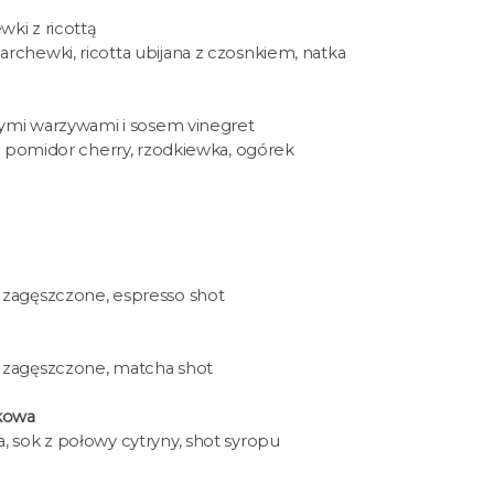
ki z ricottą
chewki, ricotta ubijana z czosnkiem, natka
eżymi warzywami i sosem vinegret
a, pomidor cherry, rzodkiewka, ogórek
 zagęszczone, espresso shot
 zagęszczone, matcha shot
kowa
 sok z połowy cytryny, shot syropu