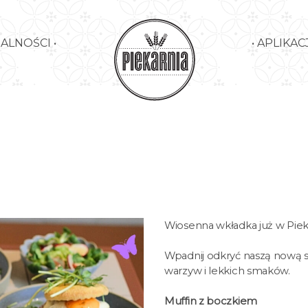
UALNOŚCI •
• APLIKACJ
Wiosenna wkładka już w Pieka
Wpadnij odkryć naszą nową 
warzyw i lekkich smaków.
Muffin z boczkiem