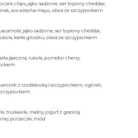
boczek chips, jajko sadzone, ser topiony cheddar,
pinak, sos sriracha‑mayo, oliwa ze szczypiorkiem
guacamole, jajko sadzone, ser topiony cheddar,
kola, kiełki groszku, oliwa ze szczypiorkiem
asta jajeczna, rukola, pomidor cherry,
iorkiem
twarożek z rzodkiewką i szczypiorkiem, ogórek,
 szczypiorkiem
, truskawki, maliny, jogurt z granolą
rnej porzeczki, miód