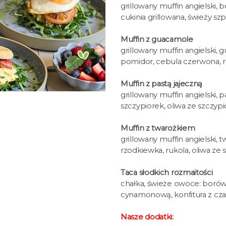
grillowany muffin angielski, 
cukinia grillowana, świeży sz
Muffin z guacamole
grillowany muffin angielski, 
pomidor, cebula czerwona, ru
Muffin z pastą jajeczną
grillowany muffin angielski, p
szczypiorek, oliwa ze szczyp
Muffin z twarożkiem
grillowany muffin angielski, 
rzodkiewka, rukola, oliwa ze
Taca słodkich rozmaitości
chałka, świeże owoce: borówki
cynamonową, konfitura z cza
Nasze dodatki: