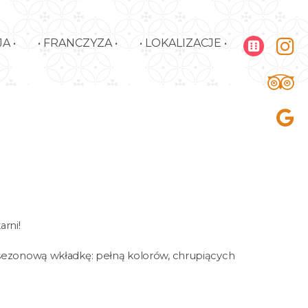
A •
• FRANCZYZA •
• LOKALIZACJE •
rni!
sezonową wkładkę: pełną kolorów, chrupiących