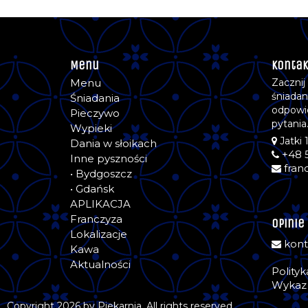
Menu
Kontak
Menu
Zacznij
śniadan
Śniadania
odpowi
Pieczywo
pytania
Wypieki
Jatki 
Dania w słoikach
+48 
Inne pyszności
fran
• Bydgoszcz
• Gdańsk
APLIKACJA
Franczyza
Opinie
Lokalizacje
kont
Kawa
Aktualności
Polity
Wykaz 
Copyright 2026 by Piekarnia. All rights reserved.